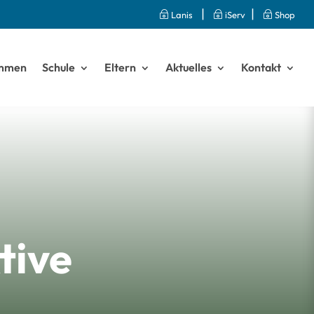
|
|
~
Lanis
~
iServ
~
Shop
ommen
Schule
Eltern
Aktuelles
Kontakt
tive