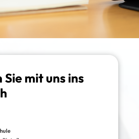
ie mit uns ins
ch
hule