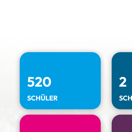
520
2
SCHÜLER
SC