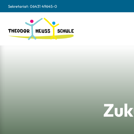
Sekretariat:
06431 49645-0
Zuk