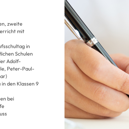
en, zweite
rricht mit
fsschultag in
lichen Schulen
er Adolf-
le, Peter-Paul-
ar)
 in den Klassen 9
en bei
fe
luss