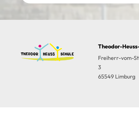
Theodor-Heuss
Freiherr-vom-St
3
65549 Limburg


Impressum
|
Datenschutz
|
Disclaimer