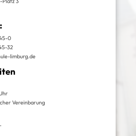
-Platz 3
:
45-0
45-32
ule-limburg.de
iten
0Uhr
scher Vereinbarung
r