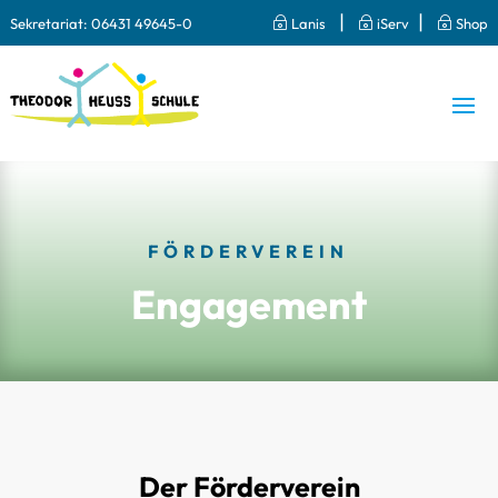
|
|
Sekretariat:
06431 49645-0
~
Lanis
~
iServ
~
Shop
FÖRDERVEREIN
Engagement
Der Förderverein