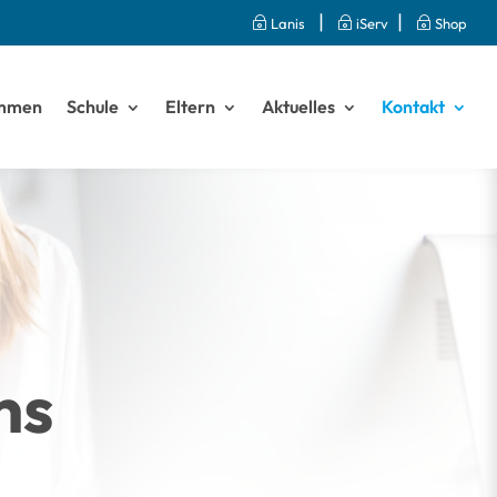
|
|
~
Lanis
~
iServ
~
Shop
ommen
Schule
Eltern
Aktuelles
Kontakt
ns