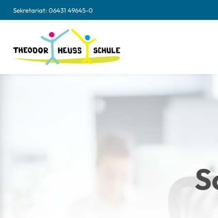
Sekretariat:
06431 49645-0
S