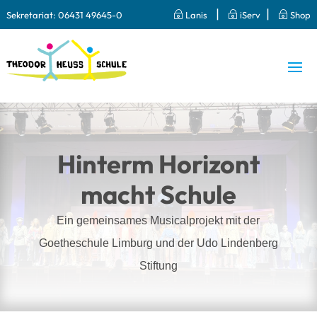
|
|
Sekretariat:
06431 49645-0
~
Lanis
~
iServ
~
Shop
Hinterm Horizont
macht Schule
Ein gemeinsames Musicalprojekt mit der
Goetheschule Limburg und der Udo Lindenberg
Stiftung