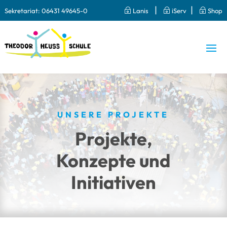
|
|
Sekretariat:
06431 49645-0
~
Lanis
~
iServ
~
Shop
UNSERE PROJEKTE
Projekte,
Konzepte und
Initiativen