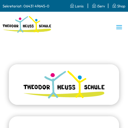
|
|
Sekretariat:
06431 49645-0
~
Lanis
~
iServ
~
Shop