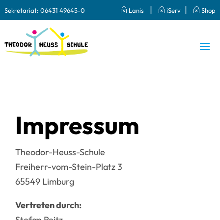
|
|
Sekretariat:
06431 49645-0
~
Lanis
~
iServ
~
Shop
Impressum
Theodor-Heuss-Schule
Freiherr-vom-Stein-Platz 3
65549 Limburg
Vertreten durch:
Stefan Reitz