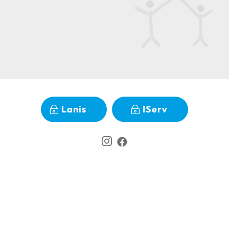
Lanis
IServ


Impressum
|
Datenschutz
|
Disclaimer
|
Cookie-
Einstellungen